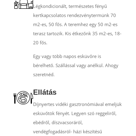
Légkondicionált, természetes fényű
kertkapcsolatos rendezvénytermünk 70
m2-es, 50 fős. A teremhez egy 50 m2-es
terasz tartozik. Kis étkezőnk 35 m2-es, 18-
20 fős.
Egy vagy több napos esküvőre is
bérelhető. Szállással vagy anélkül. Ahogy
szeretnéd.
Ellátás
Díjnyertes vidéki gasztronómiával emeljük
esküvőtök fényét. Legyen szó reggeliről,
ebédről, díszvacsoráról,
vendégfogadásról- házi készítésű