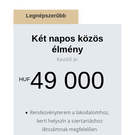
Legnépszerűbb
Két napos közös
élmény
Kezdő ár
49 000
HUF
Rendezvényterem a lakodalomhoz,
kerti helyszín a szertartáshoz
létszámnak megfelelően