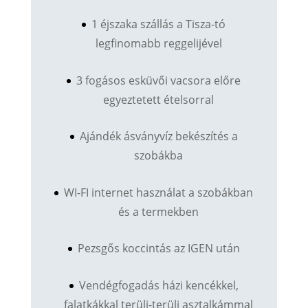
1 éjszaka szállás a Tisza-tó
legfinomabb reggelijével
3 fogásos esküvői vacsora előre
egyeztetett ételsorral
Ajándék ásványvíz bekészítés a
szobákba
WI-FI internet használat a szobákban
és a termekben
Pezsgős koccintás az IGEN után
Vendégfogadás házi kencékkel,
falatkákkal terülj-terülj asztalkámmal