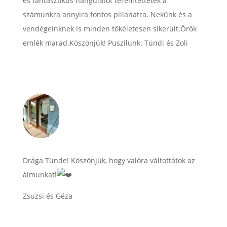
és fantasztikus hangulatot teremtettetek a
számunkra annyira fontos pillanatra. Nekünk és a
vendégeinknek is minden tökéletesen sikerült.Örök
emlék marad.Köszönjük! Puszilunk: Tündi és Zoli
Drága Tünde! Köszönjük, hogy valóra váltottátok az
álmunkat!
Zsuzsi és Géza