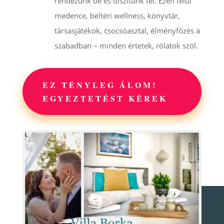
rendezünk be és díszítünk fel. Ezen felül
medence, beltéri wellness, könyvtár,
társasjátékok, csocsóasztal, élményfőzés a
szabadban – minden értetek, rólatok szól.
EZ TÉNYLEG ÁLOM!
EGYEZTETÉST KÉREK